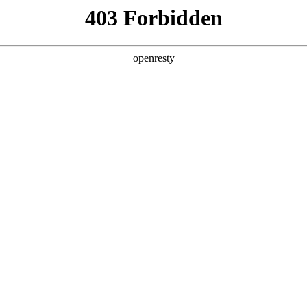
牌天地
预约品鉴
验，感受z6mg人生就是博汽车的驾乘动力，我们将根据
，以便更好为您提供试驾服务，信息提交成功后，服务中心
动与您联系！
1.选择您要驾驶的车型
全新一代 瑞虎9
瑞虎9X