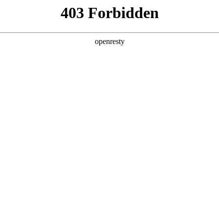
牌天地
全新一代 瑞虎9
瑞虎9X