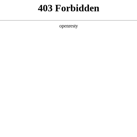
牌天地
预约品鉴
验，感受z6mg人生就是博汽车的驾乘动力，我们将根据
，以便更好为您提供试驾服务，信息提交成功后，服务中心
动与您联系！
1.选择您要驾驶的车型
全新一代 瑞虎9
瑞虎9X