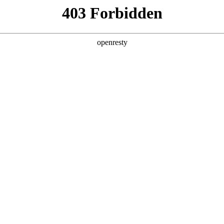
牌天地
预约品鉴
验，感受z6mg人生就是博汽车的驾乘动力，我们将根据
，以便更好为您提供试驾服务，信息提交成功后，服务中心
动与您联系！
1.选择您要驾驶的车型
全新一代 瑞虎9
瑞虎9X