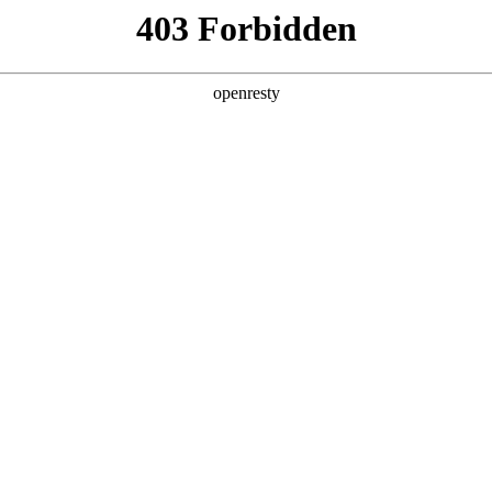
牌天地
全新一代 瑞虎9
瑞虎9X